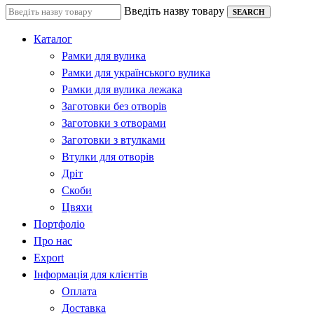
Введіть назву товару
SEARCH
Каталог
Рамки для вулика
Рамки для українського вулика
Рамки для вулика лежака
Заготовки без отворів
Заготовки з отворами
Заготовки з втулками
Втулки для отворів
Дріт
Скоби
Цвяхи
Портфоліо
Про нас
Export
Інформація для клієнтів
Оплата
Доставка