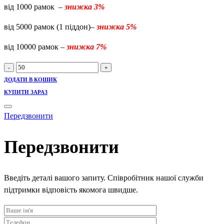
від 1000 рамок –
знижка 3%
від 5000 рамок (1 піддон)–
знижка 5%
від 10000 рамок –
знижка 7%
Магазин
-
+
145
ДОДАТИ В КОШИК
мм
КУПИТИ ЗАРАЗ
без
розділювача
Передзвонити
гофмана
(заготовки)
Передзвонити
quantity
Введіть деталі вашого запиту. Співробітник нашої служби
підтримки відповість якомога швидше.