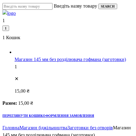
Skip
Введіть назву товару
SEARCH
to
content
1
1
1
Кошик
Магазин 145 мм без розділювача гофмана (заготовки)
1
✕
15,00
₴
Разом:
15,00
₴
ПЕРЕГЛЯНУТИ КОШИК
ОФОРМЛЕННЯ ЗАМОВЛЕННЯ
Головна
Магазин бджільництва
Заготовки без отворів
Магазин
145 мм без розділювача гофмана (заготовки)