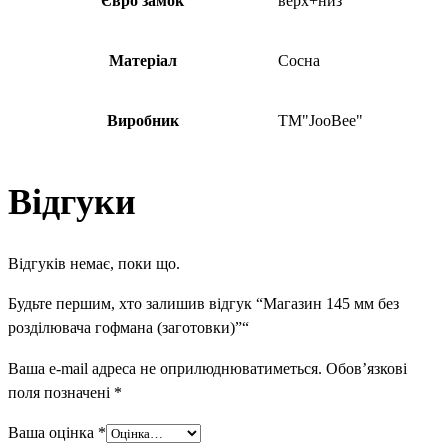
Євро замок
верх+низ
Матеріал
Сосна
Виробник
ТМ"JooBee"
Відгуки
Відгуків немає, поки що.
Будьте першим, хто залишив відгук “Магазин 145 мм без
розділювача гофмана (заготовки)”“
Ваша e-mail адреса не оприлюднюватиметься.
Обов’язкові
поля позначені
*
Ваша оцінка
*